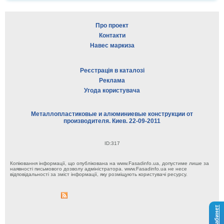
Про проект
Контакти
Навес маркиза
Реєстрація в каталозі
Реклама
Угода користувача
Металлопластиковые и алюминиевые конструкции от
производителя. Киев. 22-09-2011
ID:317
Копіювання інформації, що опублікована на www.Fasadinfo.ua, допустиме лише за
наявності письмового дозволу адміністратора. www.Fasadinfo.ua не несе
відповідальності за зміст інформації, яку розміщують користувачі ресурсу.