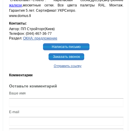
`стеклопакет+стекло`. Карельская сосна,дуб,бук,внутренние
жалюзи
,москитные сетки. Все цвета палитры RAL. Монтаж.
Гарантия 5 лет. Сертификат УКРСепро.
www.domus.fi
Контакты:
Автор: ПП Стройторг(Киев)
Телефон: (044) 467-36-77
Раздел:
ОКНА: предложение
Написать письмо
Заказать звонок
Отправить ссылку
Комментарии
Оставьте комментарий
Ваше имя
E-mail