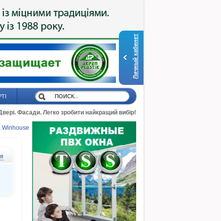
Личный кабинет
РТІ
 Двері. Фасади. Легко зробити найкращий вибір!
, Winhouse
ся