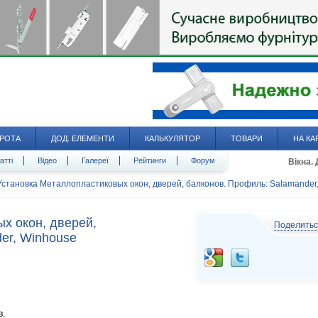
РОТА
ДОД. ЕЛЕМЕНТИ
КАЛЬКУЛЯТОР
ТОВАРИ
НА КА
атті
Відео
Галереї
Рейтинги
Форум
Вікна.
Установка Металлопластиковых окон, дверей, балконов. Профиль: Salamander
х окон, дверей,
Поделить
er, Winhouse
в.