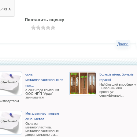
Поставить оценку
Далее
окна
Болехів вікна, Болехів
металлопластиковые от
гаражні…
Найбільший виробник у
про…
Львівській обл.
с 2005 года компания
пропонує
ООО НПП "Арди"
сертифіковані…
занимается
оизводством…
Металлопластиковые
окна. Метал…
Окна из
металопластика,
металлопластиковые
двери, металлопла…