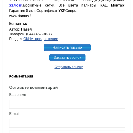
`стеклопакет+стекло`. Карельская сосна,дуб,бук,внутренние
жалюзи
,москитные сетки. Все цвета палитры RAL. Монтаж.
Гарантия 5 лет. Сертификат УКРСепро.
www.domus.fi
Контакты:
Автор: Павел
Телефон: (044) 467-36-77
Раздел:
ОКНА: предложение
Написать письмо
Заказать звонок
Отправить ссылку
Комментарии
Оставьте комментарий
Ваше имя
E-mail