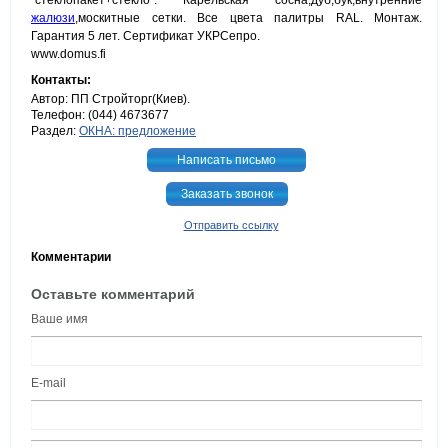
`стеклопакет+стекло`. Карельская сосна,дуб,бук,внутренние
жалюзи
,москитные сетки. Все цвета палитры RAL. Монтаж.
Гарантия 5 лет. Сертификат УКРСепро.
www.domus.fi
Контакты:
Автор: ПП Стройторг(Киев).
Телефон: (044) 4673677
Раздел:
ОКНА: предложение
Написать письмо
Заказать звонок
Отправить ссылку
Комментарии
Оставьте комментарий
Ваше имя
E-mail