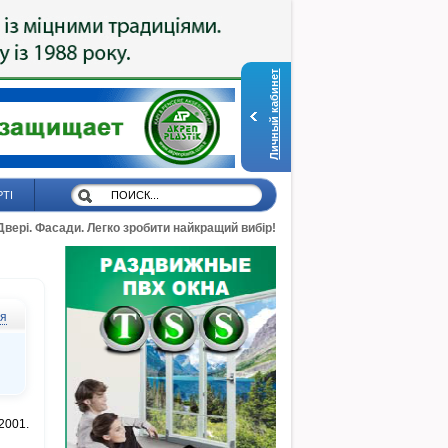
Личный кабинет
РТІ
 Двері. Фасади. Легко зробити найкращий вибір!
ся
2001.