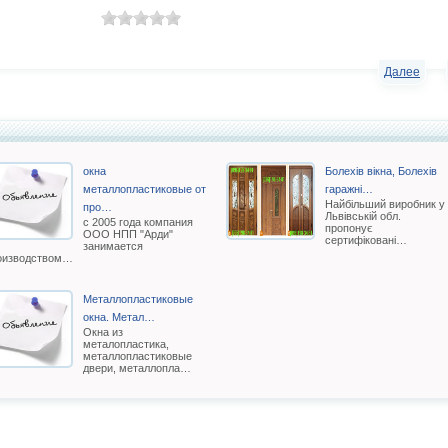
Далее
окна
Болехів вікна, Болехів
металлопластиковые от
гаражні…
Найбільший виробник у
про…
Львівській обл.
с 2005 года компания
пропонує
ООО НПП "Арди"
сертифіковані…
занимается
оизводством…
Металлопластиковые
окна. Метал…
Окна из
металопластика,
металлопластиковые
двери, металлопла…