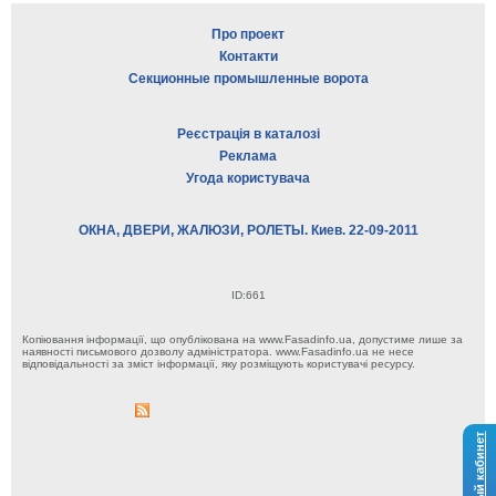
Про проект
Контакти
Секционные промышленные ворота
Реєстрація в каталозі
Реклама
Угода користувача
ОКНА, ДВЕРИ, ЖАЛЮЗИ, РОЛЕТЫ. Киев. 22-09-2011
ID:661
Копіювання інформації, що опублікована на www.Fasadinfo.ua, допустиме лише за
наявності письмового дозволу адміністратора. www.Fasadinfo.ua не несе
відповідальності за зміст інформації, яку розміщують користувачі ресурсу.
Личный кабинет