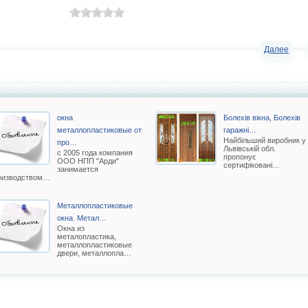
Далее
окна
Болехів вікна, Болехів
металлопластиковые от
гаражні…
Найбільший виробник у
про…
Львівській обл.
с 2005 года компания
пропонує
ООО НПП "Арди"
сертифіковані…
занимается
оизводством…
Металлопластиковые
окна. Метал…
Окна из
металопластика,
металлопластиковые
двери, металлопла…