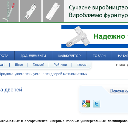
РОТА
ДОД. ЕЛЕМЕНТИ
КАЛЬКУЛЯТОР
ТОВАРИ
НА КА
атті
Відео
Галереї
Рейтинги
Форум
Вікна.
Продажа, доставка и установка дверей межкомнатных
ка дверей
Поделить
ежкомнатных в ассортименте. Дверные коробки универсальные ламиниров