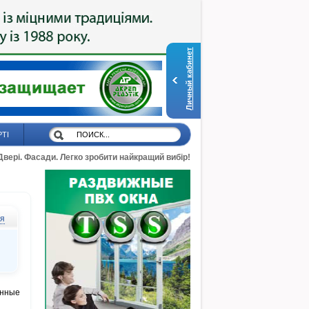
Личный кабинет
РТІ
 Двері. Фасади. Легко зробити найкращий вибір!
ся
анные