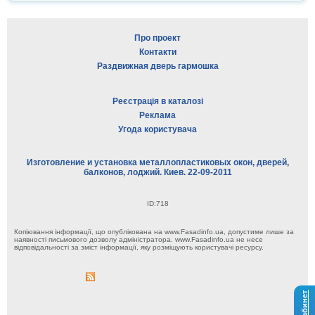
Про проект
Контакти
Раздвижная дверь гармошка
Реєстрація в каталозі
Реклама
Угода користувача
Изготовление и установка металлопластиковых окон, дверей,
балконов, лоджий. Киев. 22-09-2011
ID:718
Копіювання інформації, що опублікована на www.Fasadinfo.ua, допустиме лише за
наявності письмового дозволу адміністратора. www.Fasadinfo.ua не несе
відповідальності за зміст інформації, яку розміщують користувачі ресурсу.