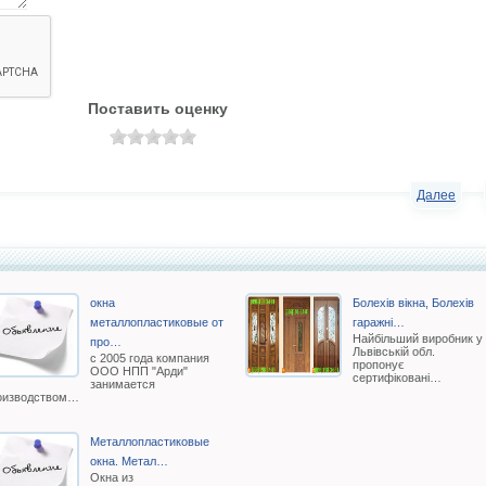
Поставить оценку
Далее
окна
Болехів вікна, Болехів
металлопластиковые от
гаражні…
Найбільший виробник у
про…
Львівській обл.
с 2005 года компания
пропонує
ООО НПП "Арди"
сертифіковані…
занимается
оизводством…
Металлопластиковые
окна. Метал…
Окна из