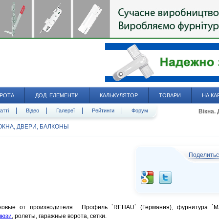
РОТА
ДОД. ЕЛЕМЕНТИ
КАЛЬКУЛЯТОР
ТОВАРИ
НА КА
атті
Відео
Галереї
Рейтинги
Форум
Вікна.
ОКНА, ДВЕРИ, БАЛКОНЫ
Поделить
овые от производителя . Профиль `REHAU` (Германия), фурнитура `
люзи
, ролеты, гаражные ворота, сетки.