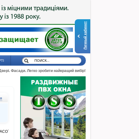
Личный кабинет
РТІ
 Двері. Фасади. Легко зробити найкращий вибір!
ся
MACO`