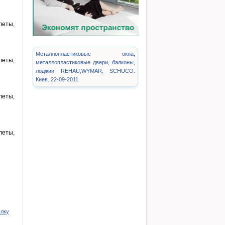
леты,
Металлопластиковые окна,
леты,
металлопластиковые двери, балконы,
лоджии REHAU,WYMAR, SCHUCO.
Киев. 22-09-2011
леты,
леты,
ылку