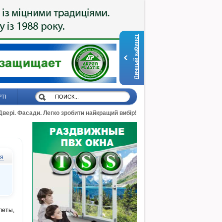
Личный кабинет
РТІ
 Двері. Фасади. Легко зробити найкращий вибір!
ся
леты,