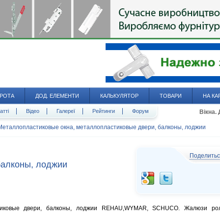
РОТА
ДОД. ЕЛЕМЕНТИ
КАЛЬКУЛЯТОР
ТОВАРИ
НА КА
атті
Відео
Галереї
Рейтинги
Форум
Вікна.
Металлопластиковые окна, металлопластиковые двери, балконы, лоджии
Поделить
балконы, лоджии
стиковые двери, балконы, лоджии REHAU,WYMAR, SCHUCO. Жалюзи ро