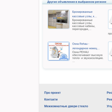
Другие объявления в выбранном регионе
Бронированные
кассовые узлы, к…
Бронированные
кассовые узлы,
кассовые кабины,
перегородки,…
пр
Окна Rehau -
легендарное немец…
Oкна РEHAU
обеспечивают высокую
тепло- и звукоизоляцию.
…
Про проект
Реє
Контакти
Ре
Межкомнатные двери стекло
Уго