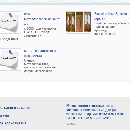
окна
Болехів вікна, Болехів
металлопластиковые от
гаражні…
Найбільший виробник у
про…
Львівській обл.
с 2005 года компания
пропонує
ООО НПП "Арди"
сертифіковані…
занимается
оизводством…
Металлопластиковые
окна. Метал…
Окна из
металопластика,
металлопластиковые
двери, металлопла…
Металлопластиковые окна,
страція в каталозі
металлопластиковые двери,
балконы, лоджии REHAU,WYMAR,
клама
SCHUCO. Киев. 22-09-2011
да користувача
ID:800