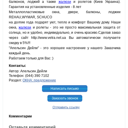
балконов, лоджий а также
жалюзи
и ролетов (Киев Украина).
Гарантия на установленные изделия - 8 лет
Металлопластиковые окна, двери, балконы, лоджии
REHAU,WYMAR, SCHUCO
на долгие года подарят уют, тепло и комфорт Вашему дому. Наши
окна,
жалюзи
и ролеты - это не просто максимальная защита от
солнца, но и удобно, индивидуально, и очень красиво.Сделав заказ
через сайт http://www.vetra.net.ua Вы автоматически получаете
скидку в 5%!!!
"Апельсин Дейли" - это хорошее настроение у нашего Заказчика
каждый день.
Работаем только для Вас :)
Контакты:
Автор: Апельсин Дейли
Телефон: (044) 390 7102
Раздел:
ОКНА: предложение
Написать письмо
Заказать звонок
Отправить ссылку
Комментарии
Оставьте комментарий