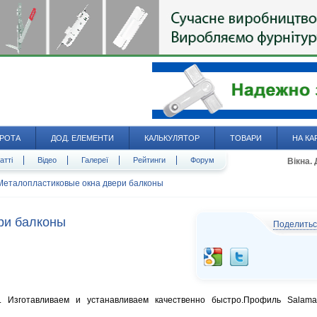
РОТА
ДОД. ЕЛЕМЕНТИ
КАЛЬКУЛЯТОР
ТОВАРИ
НА КА
атті
Відео
Галереї
Рейтинги
Форум
Вікна.
Металопластиковые окна двери балконы
ри балконы
Поделить
. Изготавливаем и устанавливаем качественно быстро.Профиль Salama