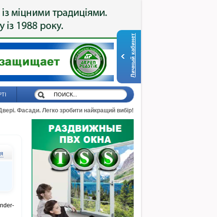
Личный кабинет
РТІ
 Двері. Фасади. Легко зробити найкращий вибір!
ся
nder-