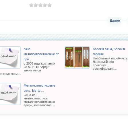
Далее
окна
Болехів вікна, Болехів
металлопластиковые от
гаражні…
Найбільший виробник у
про…
Львівській обл.
с 2005 года компания
пропонує
ООО НПП "Арди"
сертифіковані…
занимается
оизводством…
Металлопластиковые
окна. Метал…
Окна из
металопластика,
металлопластиковые
двери, металлопла…