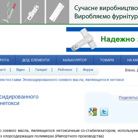
РОТА
ДОД. ЕЛЕМЕНТИ
КАЛЬКУЛЯТОР
ТОВАРИ
НА КА
атті
Відео
Галереї
Рейтинги
Форум
Вікна.
ем поставки Эпоксидированного соевого масла, являющегося нетокси
сидированного
Поделить
нетокси
 соевого масла, являющегося нетоксичным со-стабилизатором, используе
их хлорсодержащих полимерах.(Импортного производства)