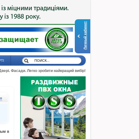
Личный кабинет
РТІ
 Двері. Фасади. Легко зробити найкращий вибір!
ся
мым в