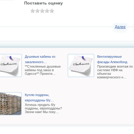
Поставить оценку
Далее
Душевые кабины из
Вентилируемые
закаленного…
фасады Алюкобонд
**Стеклянные душевые
Производим монтаж по
кабины под заказ в
системе НВФ на
Одессе** Проекти…
объектах
коммерческого н…
Куплю поддоны,
европоддоны б/у…
Хочешь продать б/у
поддоны, европоддоны?
Звони нам! Мы поку…