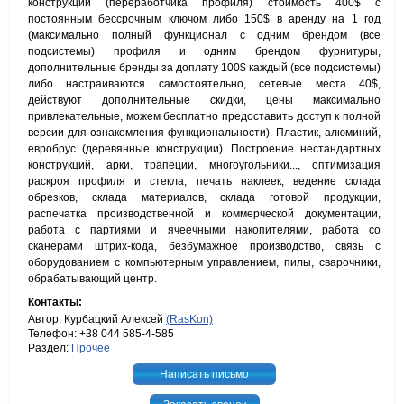
конструкций (переработчика профиля) стоимость 400$ с
постоянным бессрочным ключом либо 150$ в аренду на 1 год
(максимально полный функционал с одним брендом (все
подсистемы) профиля и одним брендом фурнитуры,
дополнительные бренды за доплату 100$ каждый (все подсистемы)
либо настраиваются самостоятельно, сетевые места 40$,
действуют дополнительные скидки, цены максимально
привлекательные, можем бесплатно предоставить доступ к полной
версии для ознакомления функциональности). Пластик, алюминий,
евробрус (деревянные конструкции). Построение нестандартных
конструкций, арки, трапеции, многоугольники..., оптимизация
раскроя профиля и стекла, печать наклеек, ведение склада
обрезков, склада материалов, склада готовой продукции,
распечатка производственной и коммерческой документации,
работа с партиями и ячеечными накопителями, работа со
сканерами штрих-кода, безбумажное производство, связь с
оборудованием с компьютерным управлением, пилы, сварочники,
обрабатывающий центр.
Контакты:
Автор: Курбацкий Алексей
(RasKon)
Телефон: +38 044 585-4-585
Раздел:
Прочее
Написать письмо