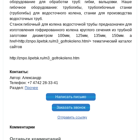
оборудование для обработки труб: гибки, вальцовки. Наше
гибочное оборудование: трубогибы, трубогибочные станки
(трубогибы) для водосточного колена, станки для производства
водосточных труб.
Станок гибочный для колена водосточной трубы предназначен для
изготовления гофрированного колена круглого сечения из трубной
заготовки диаметром 100мм, 125мм, 135мм, 150мм. a
href=http://znpo.lipetsk.ru/m3_gofrokoleno.htm/> тематический каталог
сайтов
http://znpo.lipetsk.ru/m3_gofrokoleno.htm
Контакты:
Автор: Александр
Телефон: +7 4742 28-33-41
Раздел:
Прочее
Написать письмо
Заказать звонок
Отправить ссылку
Комментарии
Оставьте комментарий