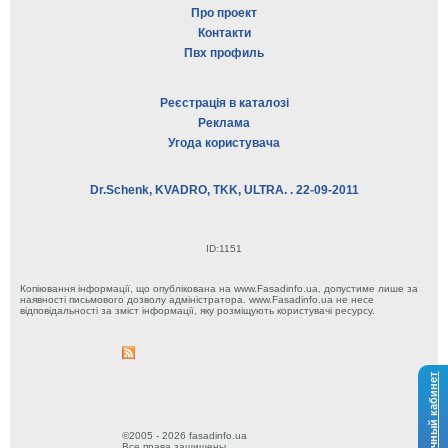
Про проект
Контакти
Пвх профиль
Реєстрація в каталозі
Реклама
Угода користувача
Dr.Schenk, KVADRO, TKK, ULTRA. . 22-09-2011
ID:1151
Копіювання інформації, що опублікована на www.Fasadinfo.ua, допустиме лише за
наявності письмового дозволу адміністратора. www.Fasadinfo.ua не несе
відповідальності за зміст інформації, яку розміщують користувачі ресурсу.
Личный кабинет
©2005 - 2026 fasadinfo.ua
Все права защищены