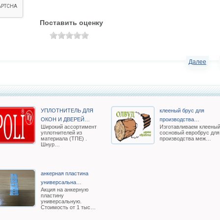
Поставить оценку
Далее
УПЛОТНИТЕЛЬ ДЛЯ
клееный брус для
ОКОН И ДВЕРЕЙ…
производства…
Широкий ассортимент
Изготавливаем клеены
уплотнителей из
сосновый евробрус для
материала (ТПЕ) .
производства меж…
Шнур…
анкерная пластина
универсальна…
Акция на анкерную
пластину
универсальную.
Стоимость от 1 тыс…