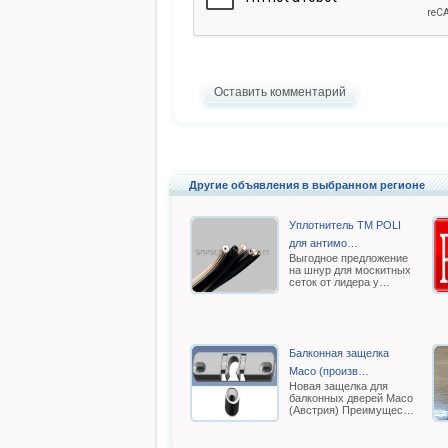
Оставить комментарий
Другие объявления в выбранном регионе
Уплотнитель TM POLI
для антимо…
Выгодное предложение
на шнур для москитных
сеток от лидера у…
Балконная защелка
Масо (произв…
Новая защелка для
балконных дверей Масо
(Австрия) Преимущес…