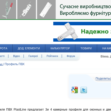
РОТА
ДОД. ЕЛЕМЕНТИ
КАЛЬКУЛЯТОР
ТОВАРИ
НА КА
атті
Відео
Галереї
Рейтинги
Форум
Вікна.
/
Профиль ПВХ
даю
Поделить
филя ПВХ PlastLine предлагает 3и 4 камерные профиля для оконных и дв