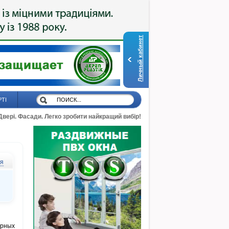
Личный кабинет
РТІ
 Двері. Фасади. Легко зробити найкращий вибір!
ся
ерных