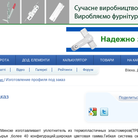
РОТА
ДОД. ЕЛЕМЕНТИ
КАЛЬКУЛЯТОР
ТОВАРИ
НА КА
атті
Відео
Галереї
Рейтинги
Форум
Вікна.
/
Изготовление профиля под заказ
даю
каз
Поделить
Минске изготавливает уплотнитель из термопластичных эластомеров(ТР
рья ,более 40 конфигураций,широкая цветовая гамма.Гибкая система ск