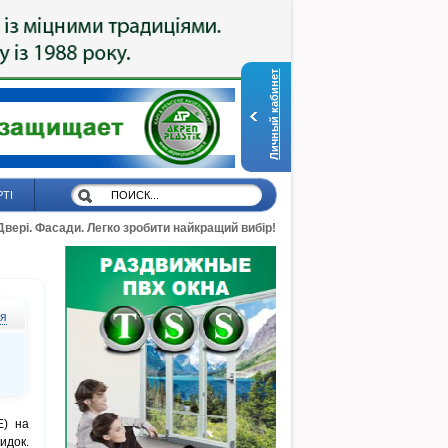
Личный кабинет
РТІ
 Двері. Фасади. Легко зробити найкращий вибір!
ся
Е) на
идок.