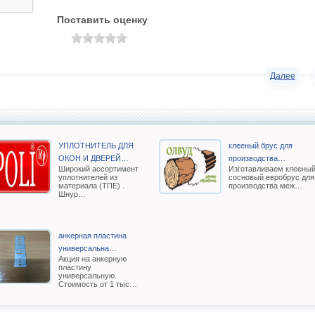
Поставить оценку
Далее
УПЛОТНИТЕЛЬ ДЛЯ
клееный брус для
ОКОН И ДВЕРЕЙ…
производства…
Широкий ассортимент
Изготавливаем клеены
уплотнителей из
сосновый евробрус для
материала (ТПЕ) .
производства меж…
Шнур…
анкерная пластина
универсальна…
Акция на анкерную
пластину
универсальную.
Стоимость от 1 тыс…