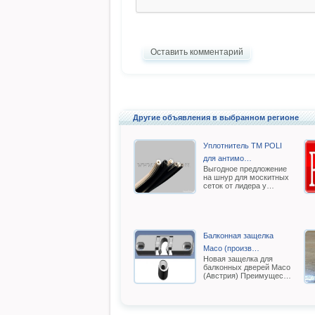
Оставить комментарий
Другие объявления в выбранном регионе
Уплотнитель TM POLI
для антимо…
Выгодное предложение
на шнур для москитных
сеток от лидера у…
Балконная защелка
Масо (произв…
Новая защелка для
балконных дверей Масо
(Австрия) Преимущес…