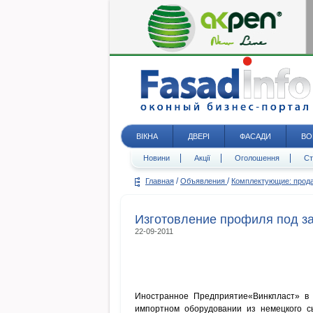
ВІКНА
ДВЕРІ
ФАСАДИ
ВО
Новини
Акції
Оголошення
Ст
/
/
Главная
Объявления
Комплектующие: про
Изготовление профиля под за
22-09-2011
Иностранное Предприятие«Винкпласт» в 
импортном оборудовании из немецкого сы