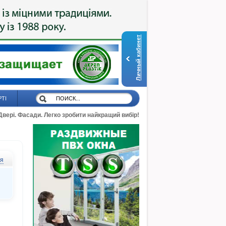
Личный кабинет
РТІ
 Двері. Фасади. Легко зробити найкращий вибір!
ся