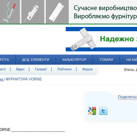
РОТА
ДОД. ЕЛЕМЕНТИ
КАЛЬКУЛЯТОР
ТОВАРИ
НА КА
атті
Відео
Галереї
Рейтинги
Форум
Вікна.
/
ФУРНИТУРА VORNE
даю
Поделить
ORNE _________________________