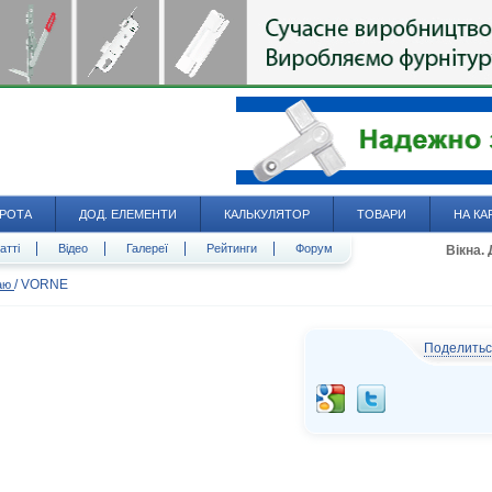
РОТА
ДОД. ЕЛЕМЕНТИ
КАЛЬКУЛЯТОР
ТОВАРИ
НА КА
атті
Відео
Галереї
Рейтинги
Форум
Вікна.
/
VORNE
даю
Поделить