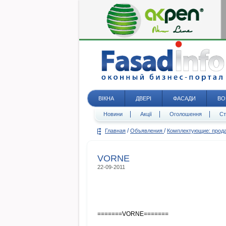
ВІКНА
ДВЕРІ
ФАСАДИ
ВО
Новини
Акції
Оголошення
Ст
/
/
Главная
Объявления
Комплектующие: про
VORNE
22-09-2011
=======VORNE=======