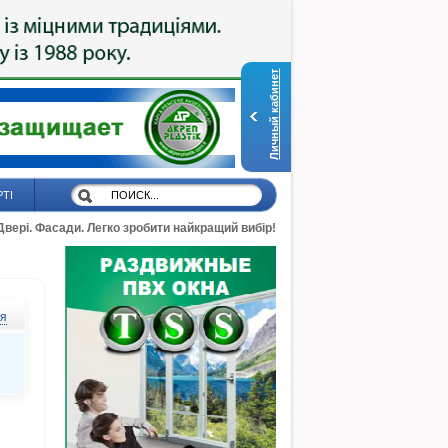
Личный кабинет
РТІ
 Двері. Фасади. Легко зробити найкращий вибір!
ся