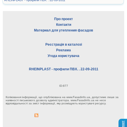
RHEINPLAST - профили ПВХ. . 22-09-2011
Про проект
Контакти
Материал для утепления фасадов
Реєстрація в каталозі
Реклама
Угода користувача
RHEINPLAST - профили ПВХ. . 22-09-2011
ID:877
Копіювання інформації, що опублікована на www.Fasadinfo.ua, допустиме лише за
наявності письмового дозволу адміністратора. www.Fasadinfo.ua не несе
відповідальності за зміст інформації, яку розміщують користувачі ресурсу.