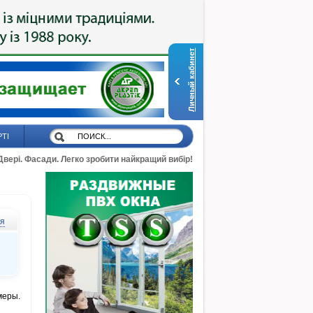
Личный кабинет
РТІ
 Двері. Фасади. Легко зробити найкращий вибір!
ся
меры.