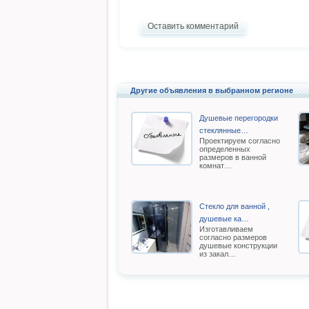
Оставить комментарий
Другие объявления в выбранном регионе
Душевые перегородки
стеклянные…
Проектируем согласно
определенных
размеров в ванной
комнат…
Стекло для ванной ,
душевые ка…
Изготавливаем
согласно размеров
душевые конструкции
из закал…