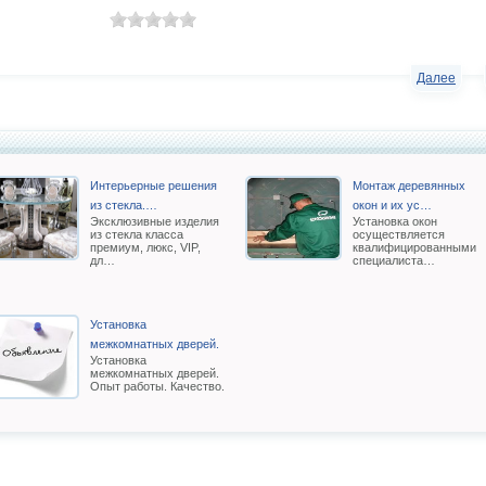
Далее
Интерьерные решения
Монтаж деревянных
из стекла.…
окон и их ус…
Эксклюзивные изделия
Установка окон
из стекла класса
осуществляется
премиум, люкс, VIP,
квалифицированными
дл…
специалиста…
Установка
межкомнатных дверей.
Установка
межкомнатных дверей.
Опыт работы. Качество.