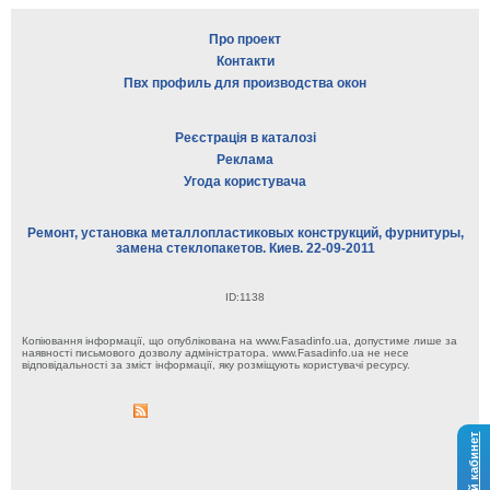
Про проект
Контакти
Пвх профиль для производства окон
Реєстрація в каталозі
Реклама
Угода користувача
Ремонт, установка металлопластиковых конструкций, фурнитуры,
замена стеклопакетов. Киев. 22-09-2011
ID:1138
Копіювання інформації, що опублікована на www.Fasadinfo.ua, допустиме лише за
наявності письмового дозволу адміністратора. www.Fasadinfo.ua не несе
відповідальності за зміст інформації, яку розміщують користувачі ресурсу.
Личный кабинет