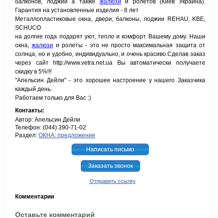
балконов, лоджий а также
жалюзи
и ролетов (Киев Украина).
Гарантия на установленные изделия - 8 лет
Металлопластиковые окна, двери, балконы, лоджии REHAU, KBE,
SCHUCO
на долгие года подарят уют, тепло и комфорт Вашему дому. Наши
окна,
жалюзи
и ролеты - это не просто максимальная защита от
солнца, но и удобно, индивидуально, и очень красиво.Сделав заказ
через сайт http://www.vetra.net.ua Вы автоматически получаете
скидку в 5%!!!
"Апельсин Дейли" - это хорошее настроение у нашего Заказчика
каждый день.
Работаем только для Вас :)
Контакты:
Автор: Апельсин Дейли
Телефон: (044) 390-71-02
Раздел:
ОКНА: предложение
Написать письмо
Заказать звонок
Отправить ссылку
Комментарии
Оставьте комментарий