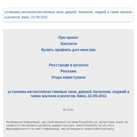
установка металлопластиковых окон, дверей, балконов, лоджий а также жалюзи
и ролетов. Киев. 22-09-2011
Про проект
Контакти
Купить профиль для окон пвх
Реєстрація в каталозі
Реклама
Угода користувача
установка металлопластиковых окон, дверей, балконов, лоджий а
также жалюзи и ролетов. Киев. 22-09-2011
ID:1141
Копіювання інформації, що опублікована на www.Fasadinfo.ua, допустиме лише за
наявності письмового дозволу адміністратора. www.Fasadinfo.ua не несе
відповідальності за зміст інформації, яку розміщують користувачі ресурсу.