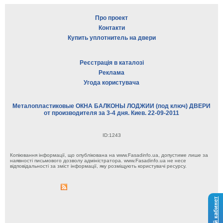
Про проект
Контакти
Купить уплотнитель на двери
Реєстрація в каталозі
Реклама
Угода користувача
Металопластиковые ОКНА БАЛКОНЫ ЛОДЖИИ (под ключ) ДВЕРИ
от производителя за 3-4 дня. Киев. 22-09-2011
ID:1243
Копіювання інформації, що опублікована на www.Fasadinfo.ua, допустиме лише за
наявності письмового дозволу адміністратора. www.Fasadinfo.ua не несе
відповідальності за зміст інформації, яку розміщують користувачі ресурсу.
Личный кабинет