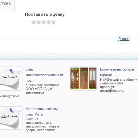
Поставить оценку
Далее
окна
Болехів вікна, Болехів
металлопластиковые от
гаражні…
Найбільший виробник у
про…
Львівській обл.
с 2005 года компания
пропонує
ООО НПП "Арди"
сертифіковані…
занимается
оизводством…
Металлопластиковые
окна. Метал…
Окна из
металопластика,
металлопластиковые
двери, металлопла…