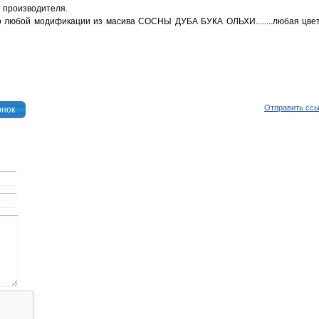
т производителя.
о любой модификации из масива СОСНЫ ДУБА БУКА ОЛЬХИ........любая цве
Отправить сс
онок