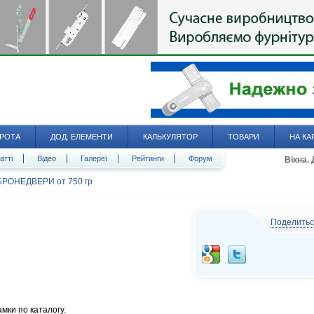
РОТА
ДОД. ЕЛЕМЕНТИ
КАЛЬКУЛЯТОР
ТОВАРИ
НА КА
атті
Відео
Галереї
Рейтинги
Форум
Вікна.
БРОНЕДВЕРИ от 750 гр
Поделить
амки по каталогу.