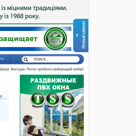
Личный кабинет
РТІ
 Двері. Фасади. Легко зробити найкращий вибір!
ся