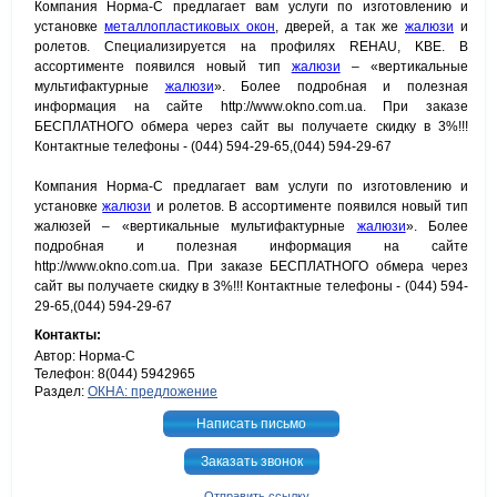
Компания Норма-С предлагает вам услуги по изготовлению и
установке
металлопластиковых окон
, дверей, а так же
жалюзи
и
ролетов. Специализируется на профилях REHAU, KBE. В
ассортименте появился новый тип
жалюзи
– «вертикальные
мультифактурные
жалюзи
». Более подробная и полезная
информация на сайте http://www.okno.com.ua. При заказе
БЕСПЛАТНОГО обмера через сайт вы получаете скидку в 3%!!!
Контактные телефоны - (044) 594-29-65,(044) 594-29-67
Компания Норма-С предлагает вам услуги по изготовлению и
установке
жалюзи
и ролетов. В ассортименте появился новый тип
жалюзей – «вертикальные мультифактурные
жалюзи
». Более
подробная и полезная информация на сайте
http://www.okno.com.ua. При заказе БЕСПЛАТНОГО обмера через
сайт вы получаете скидку в 3%!!! Контактные телефоны - (044) 594-
29-65,(044) 594-29-67
Контакты:
Автор: Норма-С
Телефон: 8(044) 5942965
Раздел:
ОКНА: предложение
Написать письмо
Заказать звонок
Отправить ссылку