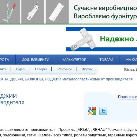
РОТА
ДОД. ЕЛЕМЕНТИ
КАЛЬКУЛЯТОР
ТОВАРИ
НА КА
атті
Відео
Галереї
Рейтинги
Форум
Вікна.
ОКНА, ДВЕРИ, БАЛКОНЫ, ЛОДЖИИ металлопластиковые от производителя
ОДЖИИ
Поделить
зводителя
астиковые от производителя. Профиль: „ARtek”, „REHAU” Германия, фурн
и, подоконники, сетки. Жалюзи всех типов, ролеты защитные, гаражные ворот