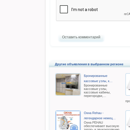
Оставить комментарий
Другие объявления в выбранном регионе
Бронированные
кассовые узлы, к…
Бронированные
кассовые узлы,
кассовые кабины,
перегородки,…
пр
Окна Rehau -
легендарное немец…
Oкна РEHAU
обеспечивают высокую
тепло- и звукоизоляцию.