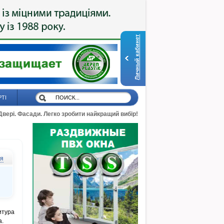
Личный кабинет
РТІ
 Двері. Фасади. Легко зробити найкращий вибір!
ся
итура
а.