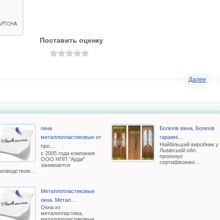
Поставить оценку
Далее
окна
Болехів вікна, Болехів
металлопластиковые от
гаражні…
Найбільший виробник у
про…
Львівській обл.
с 2005 года компания
пропонує
ООО НПП "Арди"
сертифіковані…
занимается
оизводством…
Металлопластиковые
окна. Метал…
Окна из
металопластика,
металлопластиковые