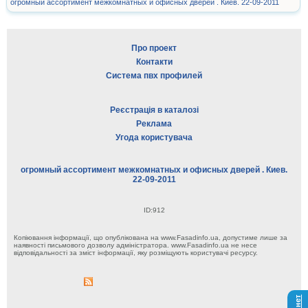
огромный ассортимент межкомнатных и офисных дверей . Киев. 22-09-2011
Про проект
Контакти
Система пвх профилей
Реєстрація в каталозі
Реклама
Угода користувача
огромный ассортимент межкомнатных и офисных дверей . Киев.
22-09-2011
ID:912
Копіювання інформації, що опублікована на www.Fasadinfo.ua, допустиме лише за
наявності письмового дозволу адміністратора. www.Fasadinfo.ua не несе
відповідальності за зміст інформації, яку розміщують користувачі ресурсу.