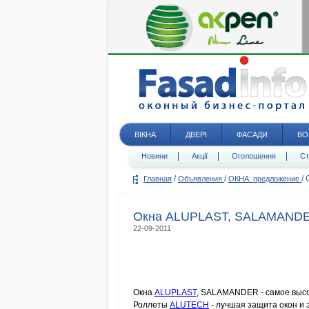
ВІКНА
ДВЕРІ
ФАСАДИ
ВО
Новини
Акції
Оголошення
Ст
/
/
/
Главная
Объявления
ОКНА: предложение
Окна ALUPLAST, SALAMAND
22-09-2011
Окна
ALUPLAST
, SALAMANDER - самое высо
Роллеты
ALUTECH
- лучшая защита окон и 