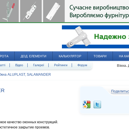
РОТА
ДОД. ЕЛЕМЕНТИ
КАЛЬКУЛЯТОР
ТОВАРИ
НА КА
атті
Відео
Галереї
Рейтинги
Форум
Вікна.
Окна ALUPLAST, SALAMANDER
ER
Поделить
кое качество оконных конструкций.
эстетичное закрытие проемов.