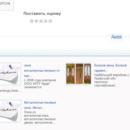
Поставить оценку
Далее
окна
Болехів вікна, Болехів
металлопластиковые от
гаражні…
Найбільший виробник у
про…
Львівській обл.
с 2005 года компания
пропонує
ООО НПП "Арди"
сертифіковані…
занимается
оизводством…
Металлопластиковые
окна. Метал…
Окна из
металопластика,
металлопластиковые
двери, металлопла…