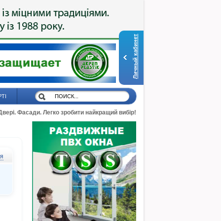
Личный кабинет
РТІ
 Двері. Фасади. Легко зробити найкращий вибір!
ся