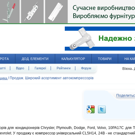
РОТА
ДОД. ЕЛЕМЕНТИ
КАЛЬКУЛЯТОР
ТОВАРИ
НА КА
атті
Відео
Галереї
Рейтинги
Форум
Вікна.
/
Продаж. Широкий асортимент автокомпрессорів
вщика
Поделить
в для кондиціонерів Chrysler, Plymouth, Dodge, Ford, Volvo, 10PA17C для T
Chevrolet. У продажу є компрессор універсальний CL5H14, 24В - не стандартний