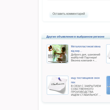
Оставить комментарий
Другие объявления в выбранном регионе
Металопластикові вікна
від вир…
Доброго дня, шановний
майбутній Партнере!
Віконна компанія «…
ищу поставщиков окон
пвх
В СВЗИ С ЗАКРЫТИЕМ
СОБСТВЕННОГО
ПРОИЗВОДСТВА
ИЩЕМ СТАБИЛЬНОГ…