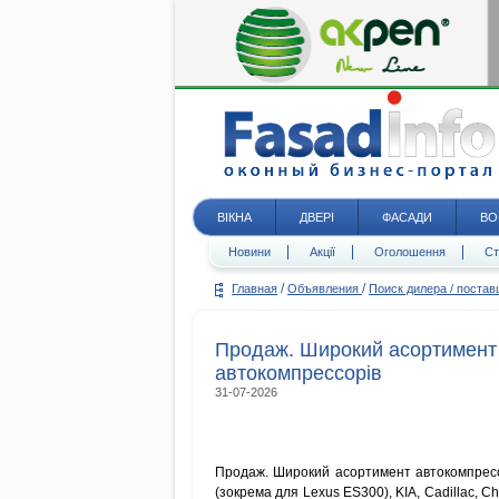
ВІКНА
ДВЕРІ
ФАСАДИ
ВО
Новини
Акції
Оголошення
Ст
/
/
Главная
Объявления
Поиск дилера / поста
Продаж. Широкий асортимент
автокомпрессорів
31-07-2026
Продаж. Широкий асортимент автокомпресорі
(зокрема для Lexus ES300), KIA, Cadillac, 