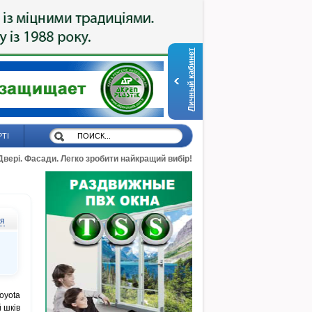
Личный кабинет
РТІ
 Двері. Фасади. Легко зробити найкращий вибір!
ся
oyota
 шків