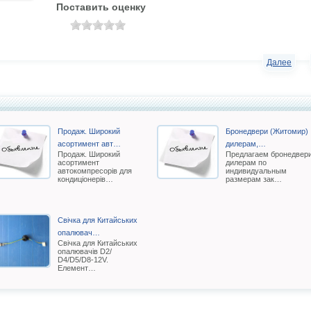
Поставить оценку
Далее
Продаж. Широкий
Бронедвери (Житомир)
асортимент авт…
дилерам,…
Продаж. Широкий
Предлагаем бронедвер
асортимент
дилерам по
автокомпресорів для
индивидуальным
кондиціонерів…
размерам зак…
Свічка для Китайських
опалювач…
Свічка для Китайських
опалювачів D2/
D4/D5/D8-12V.
Елемент…