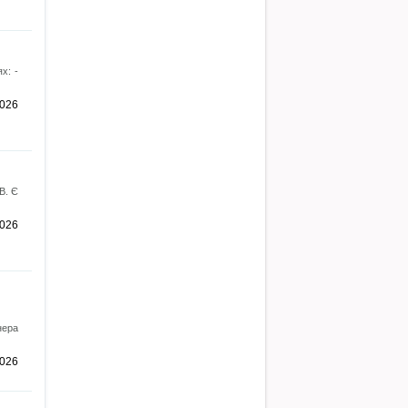
х: -
2026
В. Є
2026
нера
2026