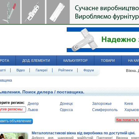
РОТА
ДОД. ЕЛЕМЕНТИ
КАЛЬКУЛЯТОР
ТОВАРИ
НА КА
атті
Відео
Галереї
Рейтинги
Форум
Вікна.
тавщика
явления. Поиск дилера / поставщика.
рите регион:
Днепр
Донецк
Запорожье
Киев
угие регионы
Львов
Одесса
Симферополь
Харьков
Как попасть 
авить объявление
Металопластикові вікна від виробника по доступній ціні.
Доброго дня, шановний майбутній Партнере! Віконна комп