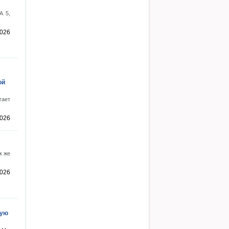
A 5,
2026
ой
гает
2026
к же
2026
кую