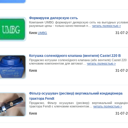
Формируем дилерскую сеть
Компания UMBG формирует дилерскую сеть на выгодных условия
разумные цены - только качественная п…
читать полностью >
Киев
31-07-
UMBG
Котушка соленоїдного клапана (вентиля) Castel 220 В
Продаємо котушки соленоїдного клапана (або вентиля) Castel 220 
ключовим компонентом для автомат…
читать полностью >
Киев
31-07-
Фільтр осушувач (ресівер) вертикальний кондиціонера
трактора Fendt
Продаємо. Фільтр осушувач (ресівер) вертикальний кондиціо
трактора Fendt є ключовим компонентом…
читать полностью >
Киев
31-07-