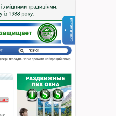
Личный кабинет
РТІ
 Двері. Фасади. Легко зробити найкращий вибір!
в ТОП?
анія