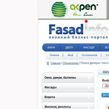
ВІКНА
ДВЕРІ
ФАСАДИ
ВО
Новини
Акції
Оголошення
Ст
/
/
Поиск дилера / пос
Главная
Объявления
Объ
Окна, двери, балконы
Выбе
Др
Фасады
Доб
Ворота
Жалюзи, роллеты