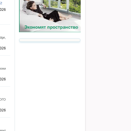
 >
2026
dge,
2026
роки
2026
ОГО
2026
мент