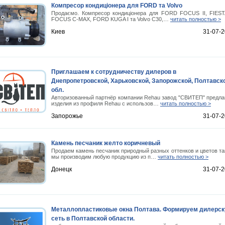
Компресор кондиціонера для FORD та Volvo
Продаємо. Компресор кондиціонера для FORD FOCUS II, FIEST
FOCUS C-MAX, FORD KUGA I та Volvo С30,…
читать полностью >
Киев
31-07-
Приглашаем к сотрудничеству дилеров в
Днепропетровской, Харьковской, Запорожской, Полтавск
обл.
Авторизованный партнёр компании Rehau завод "СВИТЕП" предла
изделия из профиля Rehau с использов…
читать полностью >
Запорожье
31-07-
Камень песчаник желто коричневый
Продаем камень песчаник природный разных оттенков и цветов та
мы производим любую продукцию из п…
читать полностью >
Донецк
31-07-
Металлопластиковые окна Полтава. Формируем дилерс
сеть в Полтавской области.