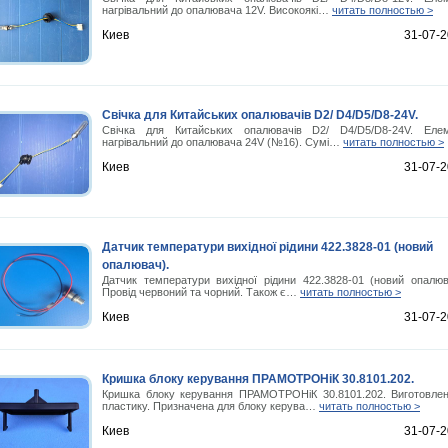
нагрівальний до опалювача 12V. Високоякі…
читать полностью >
Киев
31-07-
Свічка для Китайських опалювачів D2/ D4/D5/D8-24V.
Свічка для Китайських опалювачів D2/ D4/D5/D8-24V. Еле
нагрівальний до опалювача 24V (№16). Сумі…
читать полностью >
Киев
31-07-
Датчик температури вихідної рідини 422.3828-01 (новий
опалювач).
Датчик температури вихідної рідини 422.3828-01 (новий опалюв
Провід червоний та чорний. Також є…
читать полностью >
Киев
31-07-
Кришка блоку керування ПРАМОТРОНіК 30.8101.202.
Кришка блоку керування ПРАМОТРОНіК 30.8101.202. Виготовлен
пластику. Призначена для блоку керува…
читать полностью >
Киев
31-07-