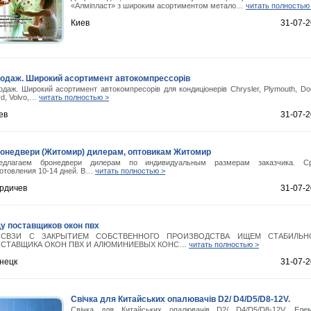
«Алміпласт» з широким асортиментом метало…
читать полностью
Киев
31-07-
одаж. Широкий асортимент автокомпрессорів
одаж. Широкий асортимент автокомпресорів для кондиціонерів Chrysler, Plymouth, Do
rd, Volvo,…
читать полностью >
ев
31-07-
онедвери (Житомир) дилерам, оптовикам Житомир
едлагаем бронедвери дилерам по индивидуальным размерам заказчика. С
готовления 10-14 дней. В…
читать полностью >
рдичев
31-07-
у поставщиков окон пвх
СВЗИ С ЗАКРЫТИЕМ СОБСТВЕННОГО ПРОИЗВОДСТВА ИЩЕМ СТАБИЛЬН
СТАВЩИКА ОКОН ПВХ И АЛЮМИНИЕВЫХ КОНС…
читать полностью >
нецк
31-07-
Свічка для Китайських опалювачів D2/ D4/D5/D8-12V.
Свічка для Китайських опалювачів D2/ D4/D5/D8-12V. Еле