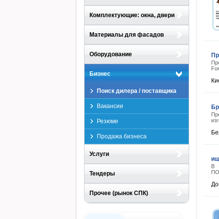
Комплектующие: окна, двери
Материалы для фасадов
Оборудование
Пр
Пр
Fo
Бизнес
Ки
Поиск дилера / поставщика
Вакансии
Бр
Пр
из
Резюме
Бе
Продажа бизнеса
Услуги
ищ
В 
ПО
Тендеры
До
Прочее (рынок СПК)