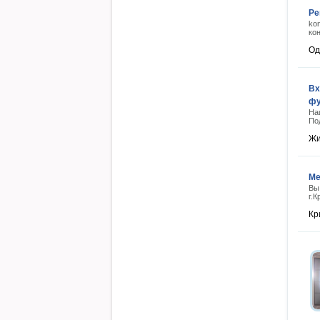
Ре
ko
ко
Од
Вх
фу
На
По
Жи
Ме
Вы
г.
Кр