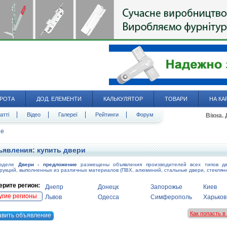
РОТА
ДОД. ЕЛЕМЕНТИ
КАЛЬКУЛЯТОР
ТОВАРИ
НА КА
атті
Відео
Галереї
Рейтинги
Форум
Вікна.
ие
явления: купить двери
азделе
Двери - предложение
размещены объявления производителей всех типов д
рукций, выполненных из различных материалов (ПВХ, алюминий, стальные двери, стеклян
рите регион:
Днепр
Донецк
Запорожье
Киев
угие регионы
Львов
Одесса
Симферополь
Харьков
Как попасть 
авить объявление