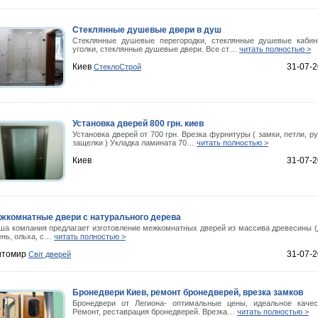
Стеклянные душевые двери в душ
Стеклянные душевые перегородки, стеклянные душевые каби
уголки, стеклянные душевые двери. Все ст…
читать полностью >
Киев
31-07-
СтеклоСтрой
Установка дверей 800 грн. киев
Установка дверей от 700 грн. Врезка фурнитуры ( замки, петли, ру
защелки ) Укладка ламината 70…
читать полностью >
Киев
31-07-
жкомнатные двери с натурального дерева
ша компания предлагает изготовление межкомнатных дверей из массива древесины (
ень, ольха, с…
читать полностью >
томир
31-07-
Cвіт дверей
Бронедвери Киев, ремонт бронедверей, врезка замков
Бронедвери от Легиона- оптимальные цены, идеальное качес
Ремонт, реставрация бронедверей. Врезка…
читать полностью >