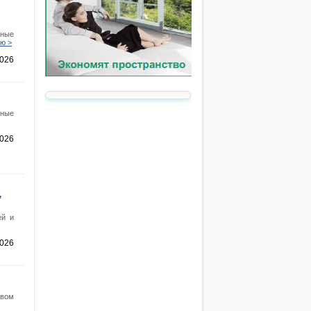
нные
ью >
2026
тные
2026
,
ей и
2026
твом