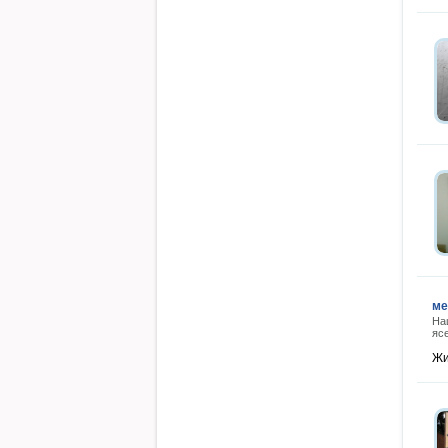
ме
На
яс
Жи