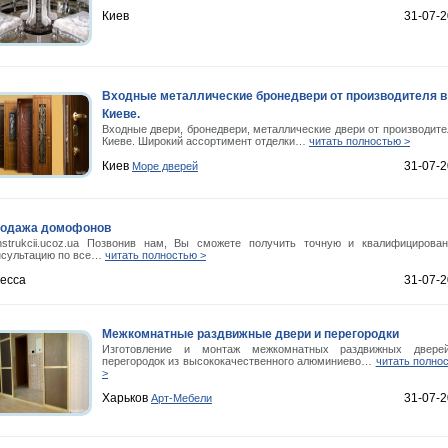
Киев
31-07-
Входные металлические бронедвери от производителя в
Киеве.
Входные двери, бронедвери, металлические двери от производите
Киеве. Широкий ассортимент отделки…
читать полностью >
Киев
31-07-
Море дверей
одажа домофонов
nstrukcii.ucoz.ua Позвонив нам, Вы сможете получить точную и квалифицирова
нсультацию по все…
читать полностью >
есса
31-07-
Межкомнатные раздвижные двери и перегородки
Изготовление и монтаж межкомнатных раздвижных двере
перегородок из высококачественного алюминиево…
читать полно
>
Харьков
31-07-
Арт-Мебели