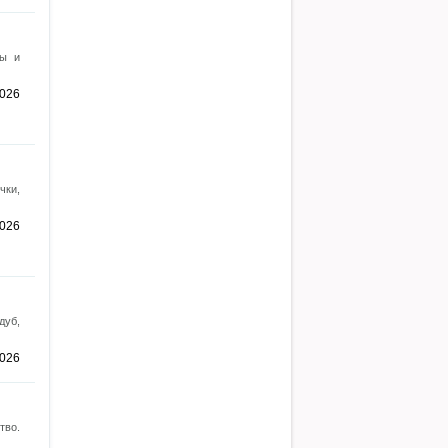
ны и
2026
чки,
2026
дуб,
2026
тво.