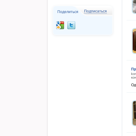
Подписаться
Поделиться
Пр
ko
ко
Од