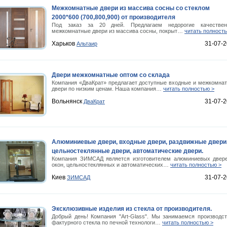
Межкомнатные двери из массива сосны со стеклом
2000*600 (700,800,900) от производителя
Под заказ за 20 дней. Предлагаем недорогие качестве
межкомнатные двери из массива сосны, покрыт…
читать полност
Харьков
31-07-
Альтаир
Двери межкомнатные оптом со склада
Компания «ДваКрат» предлагает доступные входные и межкомна
двери по низким ценам. Наша компания…
читать полностью >
Вольнянск
31-07-
ДваКрат
Алюминиевые двери, входные двери, раздвижные двери
цельностеклянные двери, автоматические двери.
Компания ЗИМСАД является изготовителем алюминиевых двер
окон, цельностеклянных и автоматических…
читать полностью >
Киев
31-07-
ЗИМСАД
Эксклюзивные изделия из стекла от производителя.
Добрый день! Компания "Art-Glass". Мы занимаемся производс
фактурного стекла по печной технологи…
читать полностью >