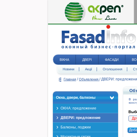
ВІКНА
ДВЕРІ
ФАСАДИ
ВО
Новини
Акції
Оголошення
Ст
/
/
ДВЕРИ: предложен
Главная
Объявления
Объ
Окна, двери, балконы
В р
конст
ОКНА: предложение
Выбе
ДВЕРИ: предложение
Др
Балконы, лоджии
Доб
Москитные сетки