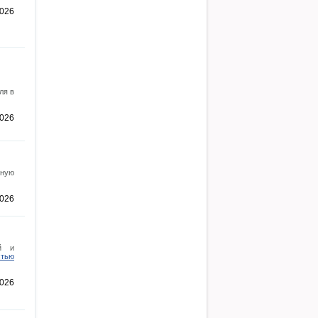
2026
ля в
2026
нную
2026
й и
стью
2026