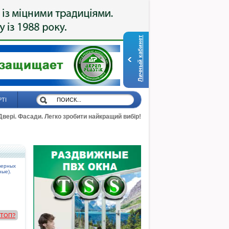
Личный кабинет
РТІ
 Двері. Фасади. Легко зробити найкращий вибір!
верных
ные).
в ТОП?