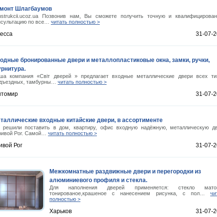
монт Шлагбаумов
nstrukcii.ucoz.ua Позвонив нам, Вы сможете получить точную и квалифицирова
нсультацию по все…
читать полностью >
есса
31-07-
одные бронированные двери и металлопластиковые окна, замки, ручки,
рнитура.
ша компания «Світ дверей » предлагает входные металлические двери всех ти
дъездных, тамбурны…
читать полностью >
томир
31-07-
таллические входные китайские двери, в ассортименте
 решили поставить в дом, квартиру, офис входную надёжную, металлическую д
Кривой Рог. Самой…
читать полностью >
ивой Рог
31-07-
Межкомнатные раздвижные двери и перегородки из
алюминиевого профиля и стекла.
Для наполнения дверей применяется: стекло матов
тонированое,крашеное с нанесением рисунка, с пол…
чи
полностью >
Харьков
31-07-