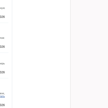
нную
2026
пов:
2026
верь
2026
ое,
тать
2026