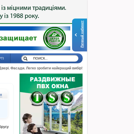
Личный кабинет
РТІ
 Двері. Фасади. Легко зробити найкращий вибір!
ся
брусу