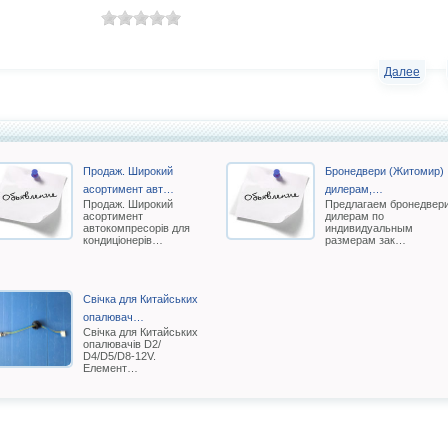
Далее
Продаж. Широкий
Бронедвери (Житомир)
асортимент авт…
дилерам,…
Продаж. Широкий
Предлагаем бронедвер
асортимент
дилерам по
автокомпресорів для
индивидуальным
кондиціонерів…
размерам зак…
Свічка для Китайських
опалювач…
Свічка для Китайських
опалювачів D2/
D4/D5/D8-12V.
Елемент…