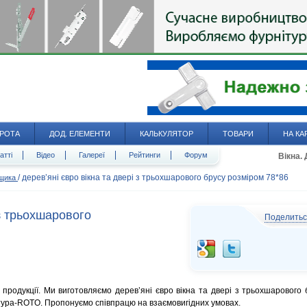
РОТА
ДОД. ЕЛЕМЕНТИ
КАЛЬКУЛЯТОР
ТОВАРИ
НА КА
атті
Відео
Галереї
Рейтинги
Форум
Вікна.
/
дерев’яні євро вікна та двері з трьохшарового брусу розміром 78*86
вщика
 з трьохшарового
Поделить
продукції. Ми виготовляємо дерев’яні євро вікна та двері з трьохшарового 
тура-ROTO. Пропонуємо співпрацю на взаємовигідних умовах.