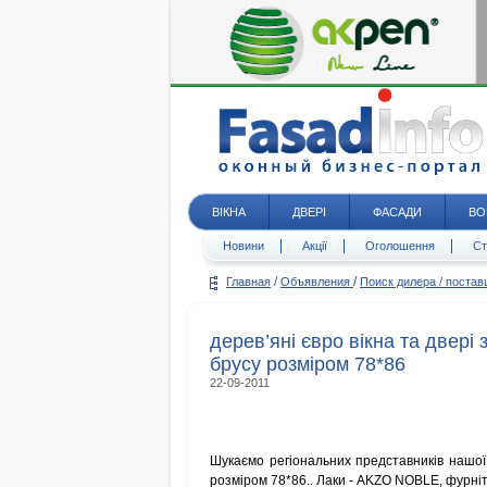
ВІКНА
ДВЕРІ
ФАСАДИ
ВО
Новини
Акції
Оголошення
Ст
/
/
Главная
Объявления
Поиск дилера / поста
дерев’яні євро вікна та двері
брусу розміром 78*86
22-09-2011
Шукаємо регіональних представників нашої 
розміром 78*86.. Лаки - AKZO NOBLE, фурні