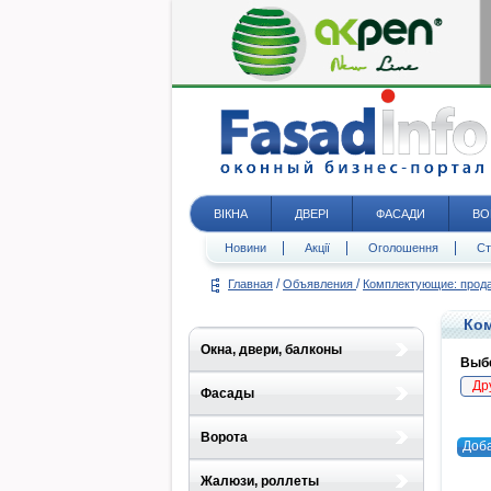
ВІКНА
ДВЕРІ
ФАСАДИ
ВО
Новини
Акції
Оголошення
Ст
/
/
Главная
Объявления
Комплектующие: про
Ком
Окна, двери, балконы
Выбе
Др
Фасады
Ворота
Доб
Жалюзи, роллеты