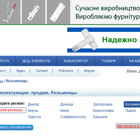
РОТА
ДОД. ЕЛЕМЕНТИ
КАЛЬКУЛЯТОР
ТОВАРИ
НА КА
атті
Відео
Галереї
Рейтинги
Форум
Вікна.
/
Кельменцы
даю
плектующие: продаю. Кельменцы.
рите регион:
Днепр
Донецк
Запорожье
Кельме
угие регионы
Керчь
Киев
Кирилловка
Львов
Одесса
Симферополь
Харьков
Как попасть 
авить объявление