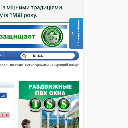
Личный кабинет
РТІ
 Двері. Фасади. Легко зробити найкращий вибір!
нцы
в ТОП?