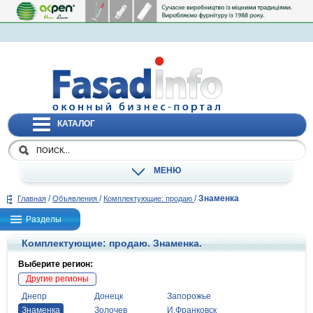
КАТАЛОГ
МЕНЮ
/
/
/
Знаменка
Главная
Объявления
Комплектующие: продаю
Разделы
Комплектующие: продаю. Знаменка.
Выберите регион:
Другие регионы
Днепр
Донецк
Запорожье
Знаменка
Золочев
И.Франковск