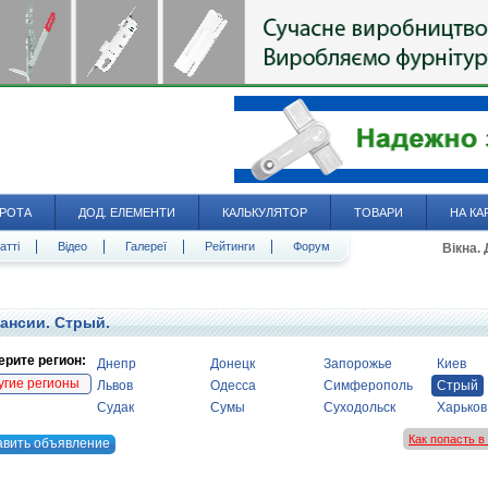
РОТА
ДОД. ЕЛЕМЕНТИ
КАЛЬКУЛЯТОР
ТОВАРИ
НА КА
атті
Відео
Галереї
Рейтинги
Форум
Вікна.
ансии. Стрый.
рите регион:
Днепр
Донецк
Запорожье
Киев
угие регионы
Львов
Одесса
Симферополь
Стрый
Судак
Сумы
Суходольск
Харьков
Как попасть 
авить объявление