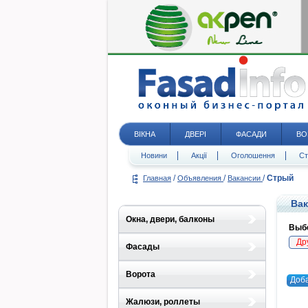
ВІКНА
ДВЕРІ
ФАСАДИ
ВО
Новини
Акції
Оголошення
Ст
/
/
/
Стрый
Главная
Объявления
Вакансии
Вак
Окна, двери, балконы
Выбе
Др
Фасады
Ворота
Доб
Жалюзи, роллеты