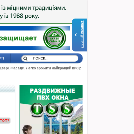
Личный кабинет
РТІ
 Двері. Фасади. Легко зробити найкращий вибір!
в ТОП?