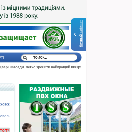
Личный кабинет
РТІ
 Двері. Фасади. Легко зробити найкращий вибір!
ковск
ополь
в ТОП?