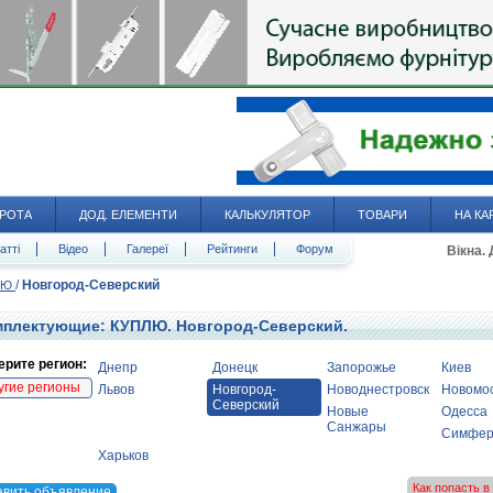
РОТА
ДОД. ЕЛЕМЕНТИ
КАЛЬКУЛЯТОР
ТОВАРИ
НА КА
атті
Відео
Галереї
Рейтинги
Форум
Вікна.
/
Новгород-Северский
ПЛЮ
плектующие: КУПЛЮ. Новгород-Северский.
рите регион:
Днепр
Донецк
Запорожье
Киев
угие регионы
Львов
Новгород-
Новоднестровск
Новомос
Северский
Новые
Одесса
Санжары
Симфер
Харьков
Как попасть 
авить объявление