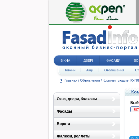
ВІКНА
ДВЕРІ
ФАСАДИ
ВО
Новини
Акції
Оголошення
Ст
/
/
Главная
Объявления
Комплектующие: КУ
Ком
Окна, двери, балконы
Выбе
Др
Фасады
Ворота
Жалюзи, роллеты
Доб