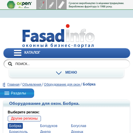
КАТАЛОГ
МЕНЮ
/
/
/
Бобрка
Главная
Объявления
Оборудование для окон
Разделы
Оборудование для окон. Бобрка.
Выберите регион:
Другие регионы
Бобрка
Богодухов
Богуслав
Борисполь
Днепр
Донецк