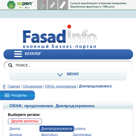
КАТАЛОГ
МЕНЮ
/
/
/
Днепродзержинск
Главная
Объявления
ОКНА: предложение
Разделы
ОКНА: предложение. Днепродзержинск.
Выберите регион:
Другие регионы
Днепр
Днепродзержинск
Долина
Донецк
Дрогобыч
Запорожье