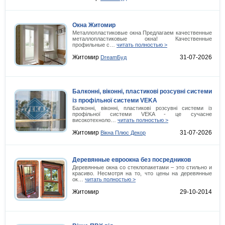
Окна Житомир
Металлопластиковые окна Предлагаем качественные
металлопластиковые окна! Качественные
профильные с…
читать полностью >
Житомир
31-07-2026
DreamБуд
Балконні, віконні, пластикові розсувні системи
із профільної системи VEKA
Балконні, віконні, пластикові розсувні системи із
профільної системи VEKA - це сучасне
високотехноло…
читать полностью >
Житомир
31-07-2026
Вікна Плюс Декор
Деревянные евроокна без посредников
Деревянные окна со стеклопакетами – это стильно и
красиво. Несмотря на то, что цены на деревянные
ок…
читать полностью >
Житомир
29-10-2014