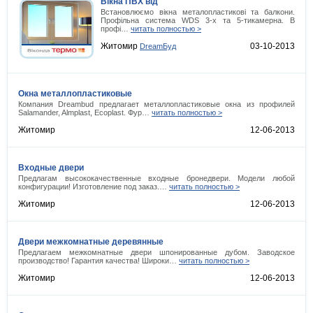
Вікна ПВХ від
Встановлюємо вікна металопластикові та балкони.
Профільна система WDS 3-х та 5-тикамерна. В
профі…
читать полностью >
Житомир
03-10-2013
DreamБуд
Окна металлопластиковые
Компания Dreambud предлагает металлопластиковые окна из профилей
Salamander, Almplast, Ecoplast. Фур…
читать полностью >
Житомир
12-06-2013
Входные двери
Предлагам высококачественные входные бронедвери. Модели любой
конфигурации! Изготовление под заказ.…
читать полностью >
Житомир
12-06-2013
Двери межкомнатные деревянные
Предлагаем межкомнатные двери шпонированные дубом. Заводское
производство! Гарантия качества! Широки…
читать полностью >
Житомир
12-06-2013