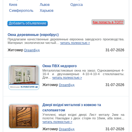
Киев
Львов
Одесса
Симферополь
Харьков
Как попасть в ТОП?
Добавить объявление
Окна деревянные (евробрус)
Предлагаем качественные деревянные евроокна заводского производства.
Материал: экологически чистый…
читать полностью >
Житомир
31-07-2026
DreamБуд
Окна ПВХ недорого
Металопластиковые окна на заказ. Однокамерные 4-
16-4 и двухкамерные 4-10-4-10-4 стеклопакеты.
Для…
читать полностью >
Житомир
31-07-2026
DreamБуд
Двері вхідні металеві з ковкою та
склопакетом
Утеплені, міцні вхідні двері. Лист металу 2мм на
полотні. Накладки з двох сторін по 16мм, аба зовні…
читать полностью >
Житомир
31-07-2026
DreamБуд