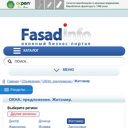
КАТАЛОГ
МЕНЮ
/
/
/
Житомир
Главная
Объявления
ОКНА: предложение
Разделы
ОКНА: предложение. Житомир.
Выберите регион:
Другие регионы
Днепр
Донецк
Житомир
Жмеринка
Жовква
Запорожье