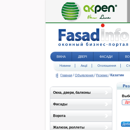
ВІКНА
ДВЕРІ
ФАСАДИ
ВО
Новини
Акції
Оголошення
Ст
/
/
/
Казатин
Главная
Объявления
Резюме
Рез
Окна, двери, балконы
Выбе
Др
Фасады
Ворота
Доб
Жалюзи, роллеты