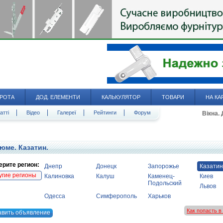
РОТА
ДОД. ЕЛЕМЕНТИ
КАЛЬКУЛЯТОР
ТОВАРИ
НА КА
атті
Відео
Галереї
Рейтинги
Форум
Вікна.
юме. Казатин.
рите регион:
Днепр
Донецк
Запорожье
Казатин
угие регионы
Калиновка
Калуш
Каменец-
Киев
Подольский
Львов
Одесса
Симферополь
Харьков
Как попасть 
авить объявление