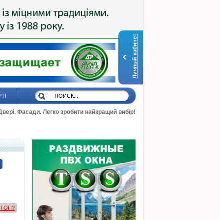
Личный кабинет
РТІ
 Двері. Фасади. Легко зробити найкращий вибір!
в ТОП?