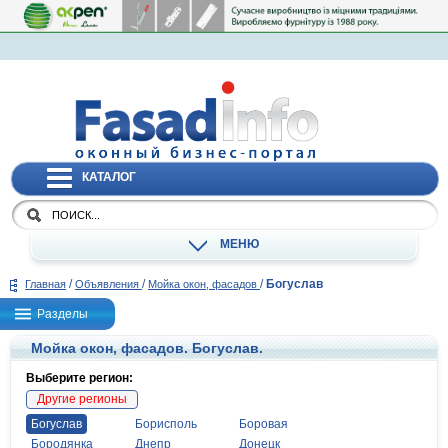
КАТАЛОГ
МЕНЮ
/
/
/
Богуслав
Главная
Объявления
Мойка окон, фасадов
Разделы
Мойка окон, фасадов. Богуслав.
Выберите регион:
Другие регионы
Богуслав
Борисполь
Боровая
Бородянка
Днепр
Донецк