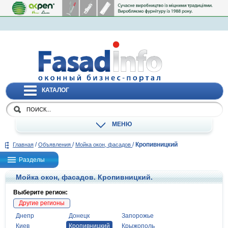
КАТАЛОГ
МЕНЮ
/
/
/
Кропивницкий
Главная
Объявления
Мойка окон, фасадов
Разделы
Мойка окон, фасадов. Кропивницкий.
Выберите регион:
Другие регионы
Днепр
Донецк
Запорожье
Киев
Кропивницкий
Крыжополь