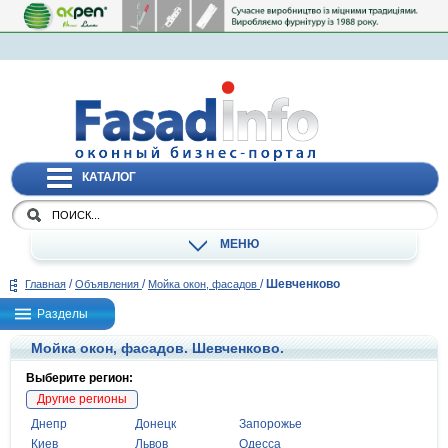
КАТАЛОГ
МЕНЮ
/
/
/
Шевченково
Главная
Объявления
Мойка окон, фасадов
Разделы
Мойка окон, фасадов. Шевченково.
Выберите регион:
Другие регионы
Днепр
Донецк
Запорожье
Киев
Львов
Одесса