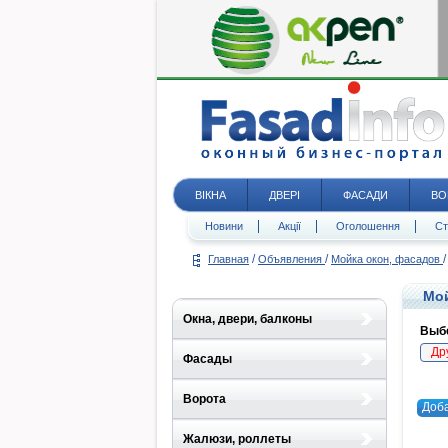
ВІКНА
ДВЕРІ
ФАСАДИ
ВО
Новини
Акції
Оголошення
Ст
/
/
/
Главная
Объявления
Мойка окон, фасадов
Мой
Окна, двери, балконы
Выбе
Др
Фасады
Ворота
Доб
Жалюзи, роллеты