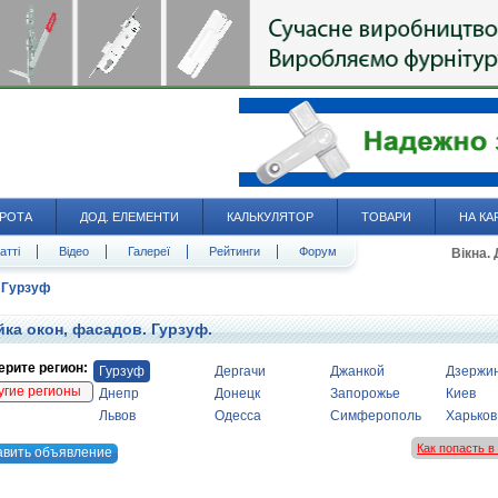
РОТА
ДОД. ЕЛЕМЕНТИ
КАЛЬКУЛЯТОР
ТОВАРИ
НА КА
атті
Відео
Галереї
Рейтинги
Форум
Вікна.
Гурзуф
ка окон, фасадов. Гурзуф.
рите регион:
Гурзуф
Дергачи
Джанкой
Дзержи
угие регионы
Днепр
Донецк
Запорожье
Киев
Львов
Одесса
Симферополь
Харьков
Как попасть 
авить объявление