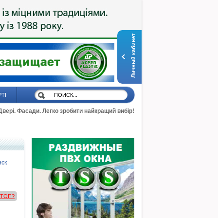
Личный кабинет
РТІ
 Двері. Фасади. Легко зробити найкращий вибір!
нск
в ТОП?