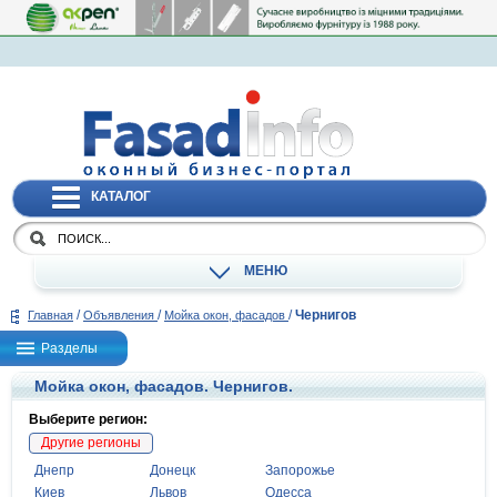
КАТАЛОГ
МЕНЮ
/
/
/
Чернигов
Главная
Объявления
Мойка окон, фасадов
Разделы
Мойка окон, фасадов. Чернигов.
Выберите регион:
Другие регионы
Днепр
Донецк
Запорожье
Киев
Львов
Одесса