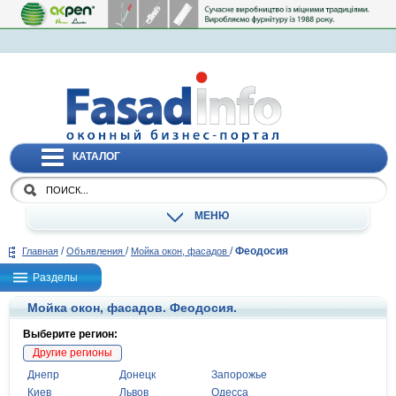
КАТАЛОГ
МЕНЮ
/
/
/
Феодосия
Главная
Объявления
Мойка окон, фасадов
Разделы
Мойка окон, фасадов. Феодосия.
Выберите регион:
Другие регионы
Днепр
Донецк
Запорожье
Киев
Львов
Одесса