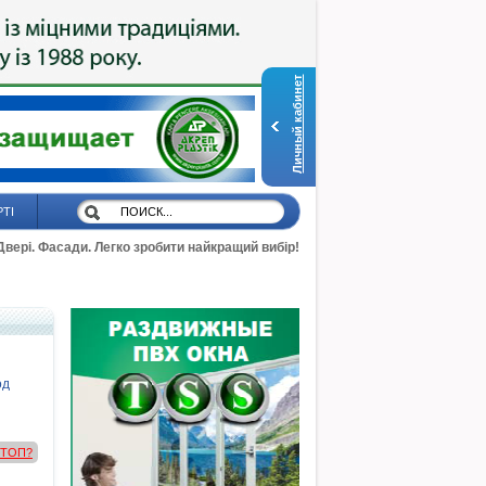
Личный кабинет
РТІ
 Двері. Фасади. Легко зробити найкращий вибір!
од
в ТОП?