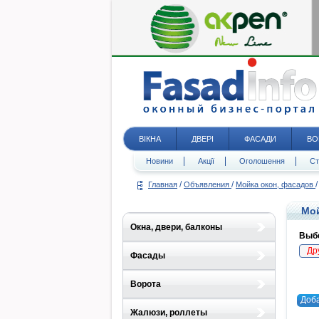
ВІКНА
ДВЕРІ
ФАСАДИ
ВО
Новини
Акції
Оголошення
Ст
/
/
/
Главная
Объявления
Мойка окон, фасадов
Мой
Окна, двери, балконы
Выбе
Др
Фасады
Ворота
Доб
Жалюзи, роллеты