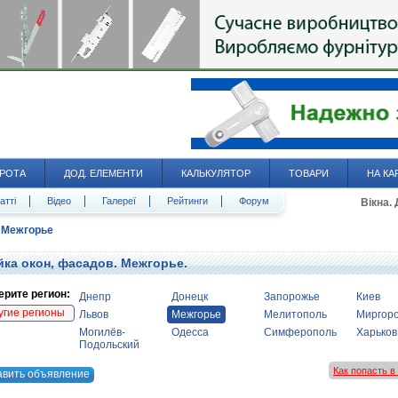
РОТА
ДОД. ЕЛЕМЕНТИ
КАЛЬКУЛЯТОР
ТОВАРИ
НА КА
атті
Відео
Галереї
Рейтинги
Форум
Вікна.
Межгорье
ка окон, фасадов. Межгорье.
рите регион:
Днепр
Донецк
Запорожье
Киев
угие регионы
Львов
Межгорье
Мелитополь
Миргор
Могилёв-
Одесса
Симферополь
Харьков
Подольский
Как попасть 
авить объявление